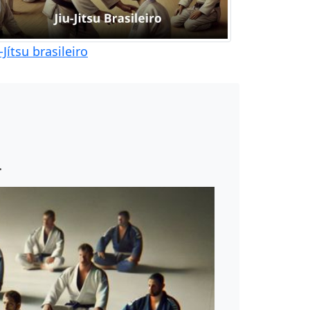
u-Jítsu brasileiro
.